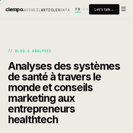
clempo
FR
EN
Let's talk
→
/
ACCUEIL
ARTICLES
DATA
//
BLOG & ANALYSES
Analyses des systèmes
de santé à travers le
monde et conseils
marketing aux
entrepreneurs
healthtech