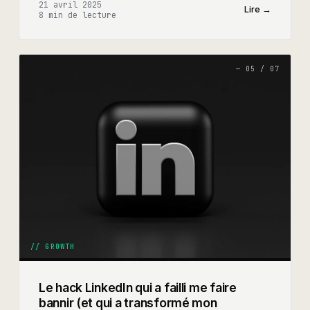
21 avril 2025
Lire →
8 min
de lecture
—
05
/
07
//
GROWTH
Le hack LinkedIn qui a failli me faire
bannir (et qui a transformé mon