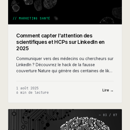
//
MARKETING SANTÉ
Comment capter l'attention des
scientifiques et HCPs sur LinkedIn en
2025
Communiquer vers des médecins ou chercheurs sur
LinkedIn ? Découvrez le hack de la fausse
couverture Nature qui génère des centaines de likes
et des milliers d'impressions pour les marques
healthtech.
1 août 2025
Lire →
6 min
de lecture
—
03
/
07