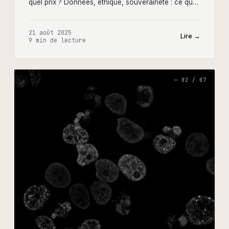
quel prix ? Données, éthique, souveraineté : ce que
chaque acteur de la santé doit savoir.
21 août 2025
Lire →
9 min
de lecture
—
02
/
07