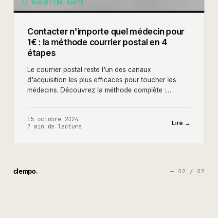
//
MARKETING SANTÉ
Contacter n'importe quel médecin pour
1€ : la méthode courrier postal en 4
étapes
Le courrier postal reste l'un des canaux
d'acquisition les plus efficaces pour toucher les
médecins. Découvrez la méthode complète :
scrapping Ameli, ChatGPT, MySendingBox — pour
environ 1€ par médecin.
15 octobre 2024
Lire →
7 min
de lecture
clempo
— 0
2
/ 0
2