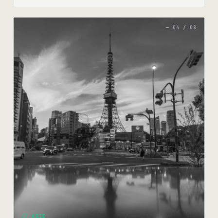
—
04
/
08
//
ASIE