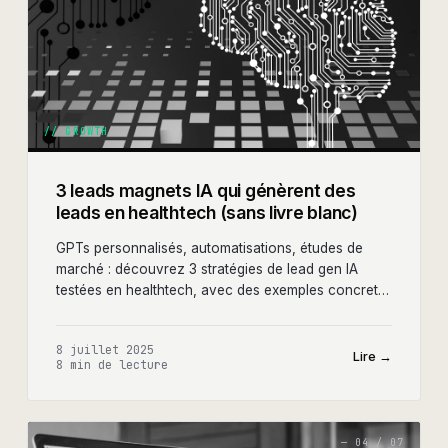
//
GROWTH
3 leads magnets IA qui génèrent des
leads en healthtech (sans livre blanc)
GPTs personnalisés, automatisations, études de
marché : découvrez 3 stratégies de lead gen IA
testées en healthtech, avec des exemples concrets
et plus de 700 téléchargements à la clé.
8 juillet 2025
Lire →
8 min
de lecture
—
04
/
07