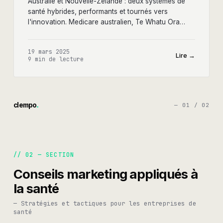
Australie et Nouvelle-Zélande : deux systèmes de
santé hybrides, performants et tournés vers
l'innovation. Medicare australien, Te Whatu Ora
néo-zélandais, TGA, Medsafe — tout ce qu'il faut
savoir.
19 mars 2025
Lire →
9 min
de lecture
clempo
— 0
1
/ 0
2
// 02
— SECTION
Conseils marketing appliqués à
la santé
—
Stratégies et tactiques pour les entreprises de
santé