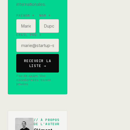
internationales.
PRÉNOM *
NOM *
EMAIL PRO *
RECEVOIR LA
LISTE →
Pas de spam. Vos
coordonnées restent
privées.
//
À PROPOS
DE L'AUTEUR