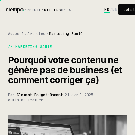
clempo
FR
EN
Let's t
/
ACCUEIL
ARTICLES
DATA
Accueil
Articles
Marketing Santé
//
MARKETING SANTÉ
Pourquoi votre contenu ne
génère pas de business (et
comment corriger ça)
Par
Clément Pouget-Osmont
·
21 avril 2025
·
8 min
de lecture