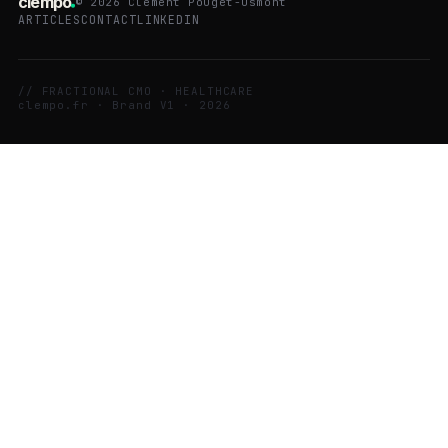
clempo
©
2026
Clément Pouget-Osmont
ARTICLES
CONTACT
LINKEDIN
// FRACTIONAL CMO · HEALTHCARE
clempo.fr · Brand V1 · 2026