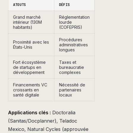
ATOUTS
DÉFIS
Grand marché
Réglementation
intérieur (130M
lourde
habitants)
(COFEPRIS)
Procédures
Proximité avec les
administratives
États-Unis
longues
Fort écosystème
Taxes et
de startups en
bureaucratie
développement
complexes
Financements VC
Nécessité de
croissants en
partenaires
santé digitale
locaux
Applications clés :
Doctoralia
(Sanitas/Docplanner), Teladoc
Mexico, Natural Cycles (approuvée