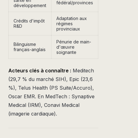
santé en
fédéral/provinces
développement
Adaptation aux
Crédits d'impôt
régimes
R&D
provinciaux
Pénurie de main-
Bilinguisme
d'œuvre
français-anglais
soignante
Acteurs clés à connaître :
Meditech
(29,7 % du marché SIH), Epic (23,6
%), Telus Health (PS Suite/Accuro),
Oscar EMR. En MedTech : Synaptive
Medical (IRM), Conavi Medical
(imagerie cardiaque).