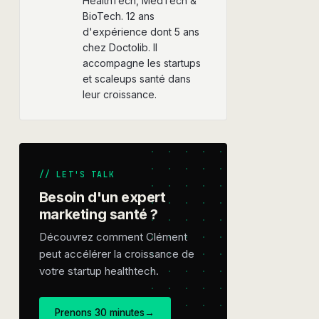
HealthTech, MedTech &
BioTech. 12 ans
d'expérience dont 5 ans
chez Doctolib. Il
accompagne les startups
et scaleups santé dans
leur croissance.
// LET'S TALK
Besoin d'un expert
marketing santé ?
Découvrez comment Clément
peut accélérer la croissance de
votre startup healthtech.
Prenons 30 minutes
→