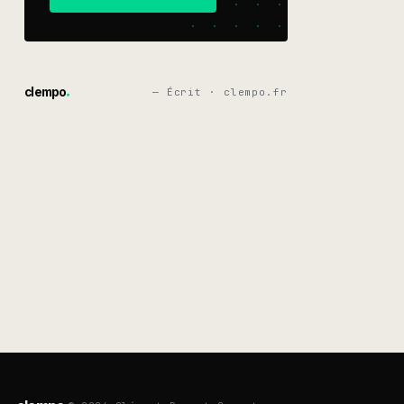
clempo
— Écrit · clempo.fr