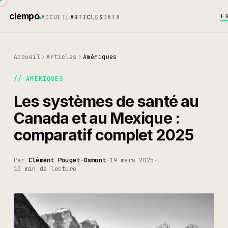
clempo
F
ACCUEIL
ARTICLES
DATA
Accueil
Articles
Amériques
//
AMÉRIQUES
Les systèmes de santé au
Canada et au Mexique :
comparatif complet 2025
Par
Clément Pouget-Osmont
·
19 mars 2025
·
10 min
de lecture