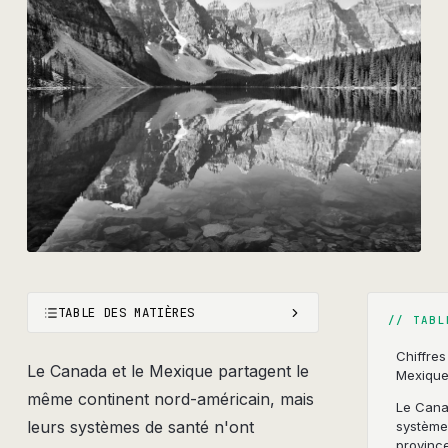
TABLE DES MATIÈRES
//
TABL
Chiffres
Le Canada et le Mexique partagent le
Mexiqu
même continent nord-américain, mais
Le Cana
leurs systèmes de santé n'ont
système 
provinc