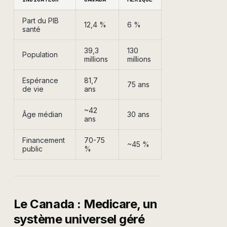
Part du PIB
12,4 %
6 %
santé
39,3
130
Population
millions
millions
Espérance
81,7
75 ans
de vie
ans
~42
Âge médian
30 ans
ans
Financement
70-75
~45 %
public
%
Le Canada : Medicare, un
système universel géré