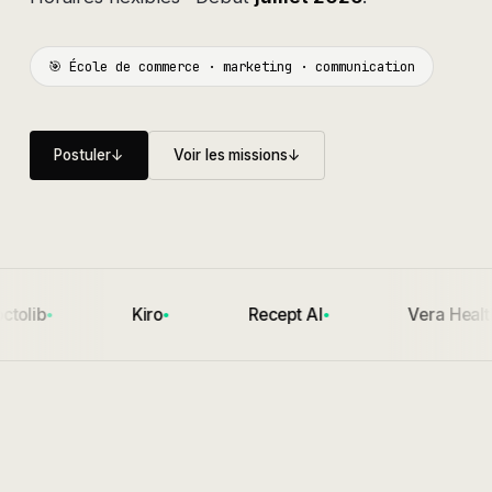
🎯 École de commerce · marketing · communication
Postuler
↓
Voir les missions
↓
ctolib
Kiro
Recept AI
Vera Healt
●
●
●