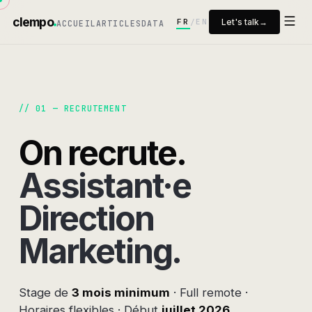
clempo
FR
EN
Let's talk
→
/
ACCUEIL
ARTICLES
DATA
// 01 — RECRUTEMENT
On recrute.
Assistant·e
Direction
Marketing.
Stage de
3 mois minimum
· Full remote ·
Horaires flexibles · Début
juillet 2026
.