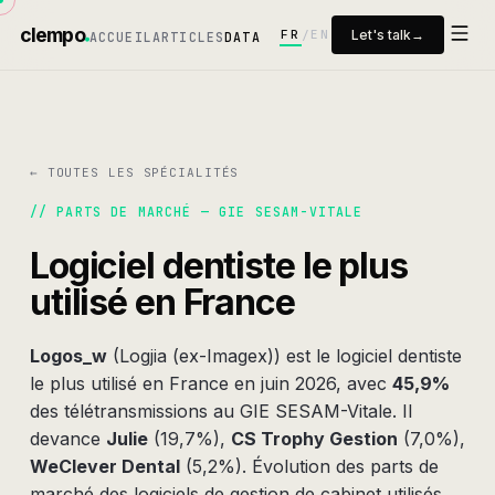
clempo
FR
EN
Let's talk
→
/
ACCUEIL
ARTICLES
DATA
← TOUTES LES SPÉCIALITÉS
// PARTS DE MARCHÉ —
GIE SESAM-VITALE
Logiciel
dentiste
le plus
utilisé en France
Logos_w
(
Logjia (ex-Imagex)
) est le logiciel
dentiste
le plus utilisé en France en
juin 2026
, avec
45,9%
des télétransmissions au GIE SESAM-Vitale. Il
devance
Julie
(
19,7%
)
,
CS Trophy Gestion
(
7,0%
)
,
WeClever Dental
(
5,2%
)
.
Évolution des parts de
marché des logiciels de gestion de cabinet utilisés