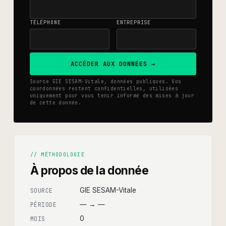
TÉLÉPHONE
ENTREPRISE
ACCÉDER AUX DONNÉES →
Source GIE SESAM-Vitale, données publiques. Vos
coordonnées restent confidentielles, utilisées
uniquement pour vous tenir informé des mises à jour
de cette donnée.
// MÉTHODOLOGIE
À propos de la donnée
GIE SESAM-Vitale
SOURCE
—
→
—
PÉRIODE
0
MOIS