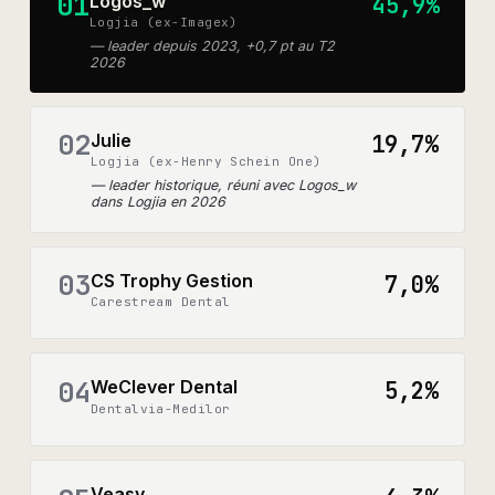
01
Logos_w
45,9%
Logjia (ex-Imagex)
—
leader depuis 2023, +0,7 pt au T2
2026
02
Julie
19,7%
Logjia (ex-Henry Schein One)
—
leader historique, réuni avec Logos_w
dans Logjia en 2026
03
CS Trophy Gestion
7,0%
Carestream Dental
04
WeClever Dental
5,2%
Dentalvia-Medilor
Veasy