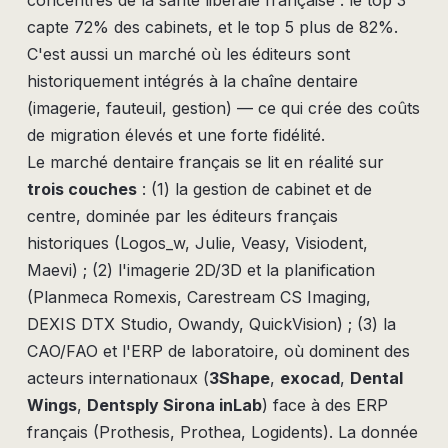
concentrés de la santé libérale française : le top 3
capte 72% des cabinets, et le top 5 plus de 82%.
C'est aussi un marché où les éditeurs sont
historiquement intégrés à la chaîne dentaire
(imagerie, fauteuil, gestion) — ce qui crée des coûts
de migration élevés et une forte fidélité.
Le marché dentaire français se lit en réalité sur
trois couches
: (1) la gestion de cabinet et de
centre, dominée par les éditeurs français
historiques (Logos_w, Julie, Veasy, Visiodent,
Maevi) ; (2) l'imagerie 2D/3D et la planification
(Planmeca Romexis, Carestream CS Imaging,
DEXIS DTX Studio, Owandy, QuickVision) ; (3) la
CAO/FAO et l'ERP de laboratoire, où dominent des
acteurs internationaux (
3Shape
,
exocad
,
Dental
Wings
,
Dentsply Sirona inLab
) face à des ERP
français (Prothesis, Prothea, Logidents). La donnée