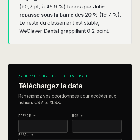
(+0,7 pt, à 45,9 %) tandis que
Julie
repasse sous la barre des 20 %
(19,7 %).
Le reste du classement est stable,
WeClever Dental grappillant 0,2 point.
// DONNÉES BRUTES — ACCÈS GRATUIT
Téléchargez la data
Renseignez vos coordonnées pour accéder aux
fichiers CSV et XLSX.
PRÉNOM *
NOM *
EMAIL *