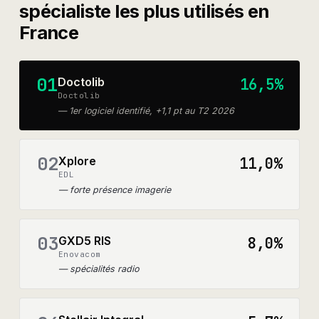
spécialiste
les plus utilisés en
France
01
Doctolib
16,5%
Doctolib
—
1er logiciel identifié, +1,1 pt au T2 2026
02
Xplore
11,0%
EDL
—
forte présence imagerie
03
GXD5 RIS
8,0%
Enovacom
—
spécialités radio