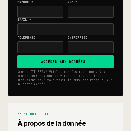
PRÉNOM *
NOM *
EMAIL *
TÉLÉPHONE
ENTREPRISE
ACCÉDER AUX DONNÉES →
Source GIE SESAM-Vitale, données publiques. Vos
coordonnées restent confidentielles, utilisées
uniquement pour vous tenir informé des mises à jour
de cette donnée.
// MÉTHODOLOGIE
À propos de la donnée