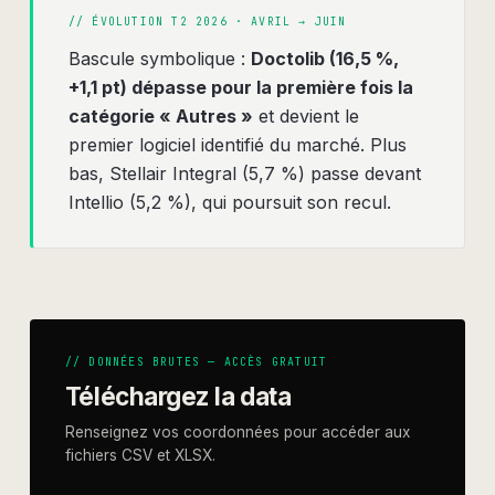
// ÉVOLUTION
T2 2026 · AVRIL → JUIN
Bascule symbolique :
Doctolib (16,5 %,
+1,1 pt) dépasse pour la première fois la
catégorie « Autres »
et devient le
premier logiciel identifié du marché. Plus
bas, Stellair Integral (5,7 %) passe devant
Intellio (5,2 %), qui poursuit son recul.
// DONNÉES BRUTES — ACCÈS GRATUIT
Téléchargez la data
Renseignez vos coordonnées pour accéder aux
fichiers CSV et XLSX.