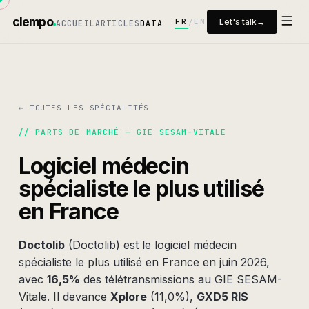
clempo
FR
EN
Let's talk
→
/
ACCUEIL
ARTICLES
DATA
← TOUTES LES SPÉCIALITÉS
// PARTS DE MARCHÉ —
GIE SESAM-VITALE
Logiciel
médecin
spécialiste
le plus utilisé
en France
Doctolib
(
Doctolib
) est le logiciel
médecin
spécialiste
le plus utilisé en France en
juin 2026
,
avec
16,5%
des télétransmissions au GIE SESAM-
Vitale. Il devance
Xplore
(
11,0%
)
,
GXD5 RIS