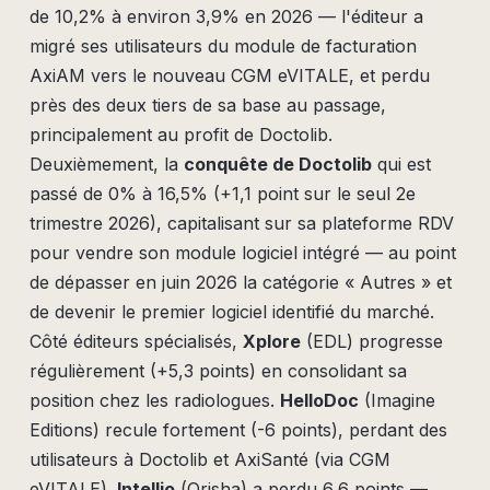
de 10,2% à environ 3,9% en 2026 — l'éditeur a
migré ses utilisateurs du module de facturation
AxiAM vers le nouveau CGM eVITALE, et perdu
près des deux tiers de sa base au passage,
principalement au profit de Doctolib.
Deuxièmement, la
conquête de Doctolib
qui est
passé de 0% à 16,5% (+1,1 point sur le seul 2e
trimestre 2026), capitalisant sur sa plateforme RDV
pour vendre son module logiciel intégré — au point
de dépasser en juin 2026 la catégorie « Autres » et
de devenir le premier logiciel identifié du marché.
Côté éditeurs spécialisés,
Xplore
(EDL) progresse
régulièrement (+5,3 points) en consolidant sa
position chez les radiologues.
HelloDoc
(Imagine
Editions) recule fortement (-6 points), perdant des
utilisateurs à Doctolib et AxiSanté (via CGM
eVITALE).
Intellio
(Orisha) a perdu 6,6 points —