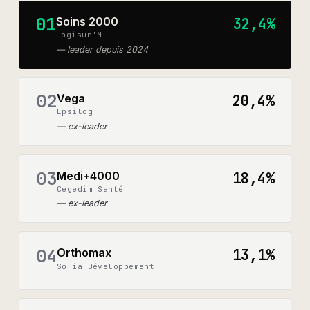
01
Soins 2000
32,4%
Logisur'M
—
leader depuis 2024
02
Vega
20,4%
Epsilog
—
ex-leader
03
Medi+4000
18,4%
Cegedim Santé
—
ex-leader
04
Orthomax
13,1%
Sofia Développement