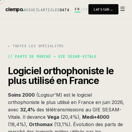
clempo
FR
EN
Let's talk
→
/
ACCUEIL
ARTICLES
DATA
← TOUTES LES SPÉCIALITÉS
// PARTS DE MARCHÉ —
GIE SESAM-VITALE
Logiciel
orthophoniste
le
plus utilisé en France
Soins 2000
(
Logisur'M
) est le logiciel
orthophoniste
le plus utilisé en France en
juin 2026
,
avec
32,4%
des télétransmissions au GIE SESAM-
Vitale. Il devance
Vega
(
20,4%
)
,
Medi+4000
(
18,4%
)
,
Orthomax
(
13,1%
)
.
Évolution des parts de
marché des logiciels métier utilisés par les