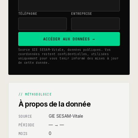
TÉLÉPHONE
ENTREPRISE
ACCÉDER AUX DONNÉES →
Source GIE SESAM-Vitale, données publiques. Vos
coordonnées restent confidentielles, utilisées
uniquement pour vous tenir informé des mises à jour
de cette donnée.
// MÉTHODOLOGIE
À propos de la donnée
GIE SESAM-Vitale
SOURCE
—
→
—
PÉRIODE
0
MOIS