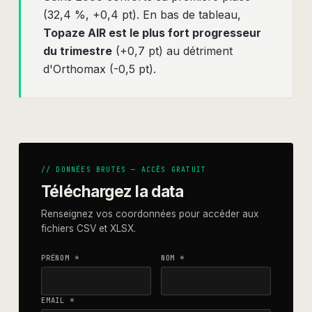
(32,4 %, +0,4 pt). En bas de tableau,
Topaze AIR est le plus fort progresseur
du trimestre
(+0,7 pt) au détriment
d'Orthomax (-0,5 pt).
// DONNÉES BRUTES — ACCÈS GRATUIT
Téléchargez la data
Renseignez vos coordonnées pour accéder aux
fichiers CSV et XLSX.
PRÉNOM *
NOM *
EMAIL *